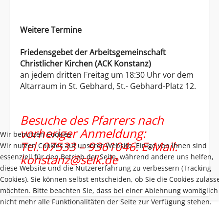
Weitere Termine
Friedensgebet der Arbeitsgemeinschaft
Christlicher Kirchen (ACK Konstanz)
an jedem dritten Freitag um 18:30 Uhr vor dem
Altarraum in St. Gebhard, St.- Gebhard-Platz 12.
Besuche des Pfarrers nach
vorheriger Anmeldung:
Wir benutzen Cookies
Tel. 07533 – 9361046. E-Mail:
Wir nutzen Cookies auf unserer Website. Einige von ihnen sind
konstanz@selk.de
essenziell für den Betrieb der Seite, während andere uns helfen,
diese Website und die Nutzererfahrung zu verbessern (Tracking
Cookies). Sie können selbst entscheiden, ob Sie die Cookies zulass
möchten. Bitte beachten Sie, dass bei einer Ablehnung womöglich
nicht mehr alle Funktionalitäten der Seite zur Verfügung stehen.